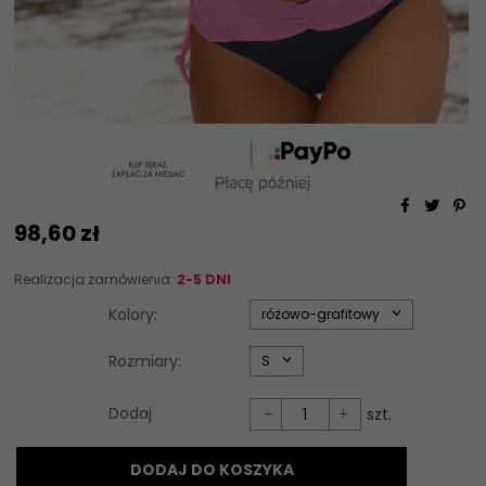
98,
60
zł
Realizacja zamówienia:
2-5 DNI
options[34]
Kolory:
różowo-grafitowy
options[35]
Rozmiary:
S
Dodaj
szt.
DODAJ DO KOSZYKA