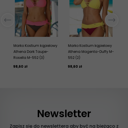
Marko Kostium kąpielowy
Marko Kostium kąpielowy
Ma
Athena Dark Taupe-
Athena Magenta-Duffy M-
At
Rosella M-552 (3)
552 (2)
Ne
98,
60
zł
98,
60
zł
98,
Newsletter
Zapisz się do newslettera aby być na bieżąco z