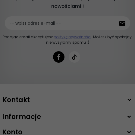
nowościami !
-- wpisz adres e-mail --
Podając email akceptujesz
politykę prywatności
. Możesz być spokojny,
nie wysyłamy spamu :)
Kontakt
Informacje
+48 503 747 208
sklep@intimiti.pl
Konto