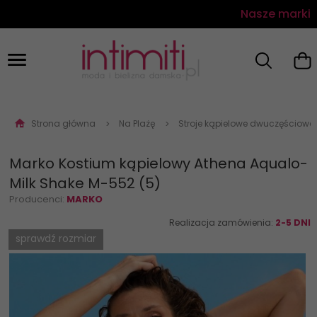
Nasze marki
Strona główna
Na Plażę
Stroje kąpielowe dwuczęściowe
Marko Kostium kąpielowy Athena Aqualo-
Milk Shake M-552 (5)
Producenci:
MARKO
Realizacja zamówienia:
2-5 DNI
sprawdź rozmiar