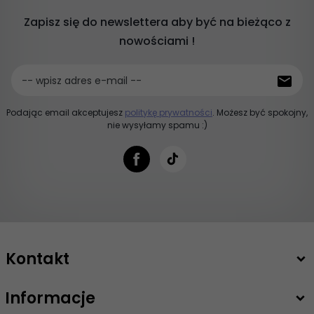
Zapisz się do newslettera aby być na bieżąco z
nowościami !
-- wpisz adres e-mail --
Podając email akceptujesz
politykę prywatności
. Możesz być spokojny,
nie wysyłamy spamu :)
Kontakt
Informacje
+48 503 747 208