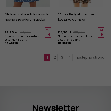
*Italian Fashion Tulip koszula
*Anais Bridget chemise
nocna szerokie ramiączko
koszulka damska
24
24
92,
40
zł
132,00 zł
118,
30
zł
169,00 zł
H
H
Najniższa cena produktu z
Najniższa cena produktu z
ostatnich 30 dni:
ostatnich 30 dni:
92.40 PLN
118.30 PLN
1
2
3
4
następna strona
Newsletter