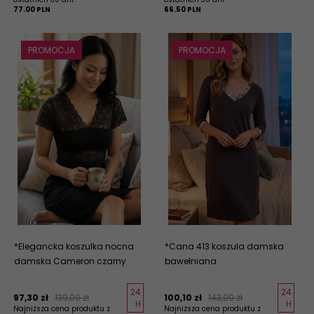
77.00 PLN
66.50 PLN
PROMOCJA
PROMOCJA
*Elegancka koszulka nocna
*Cana 413 koszula damska
damska Cameron czarny
bawełniana
24
24
97,
30
zł
139,00 zł
100,
10
zł
143,00 zł
H
H
Najniższa cena produktu z
Najniższa cena produktu z