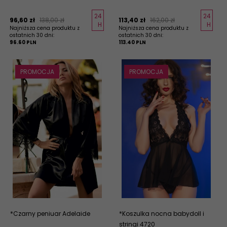
24
24
96,
60
zł
138,00 zł
113,
40
zł
162,00 zł
H
H
Najniższa cena produktu z
Najniższa cena produktu z
ostatnich 30 dni:
ostatnich 30 dni:
96.60 PLN
113.40 PLN
PROMOCJA
PROMOCJA
*Czarny peniuar Adelaide
*Koszulka nocna babydoll i
stringi 4720