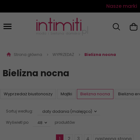
Nasze marki
Strona główna
WYPRZEDAŻ
Bielizna nocna
Bielizna nocna
Wyprzedaż biustonoszy
Majtki
Bielizna nocna
Bielizna e
sort
Sortuj według:
daty dodania (malejąco)
pop
Wyświetl po
produktów
48
1
2
3
4
następna strona