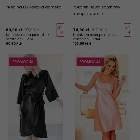
*Regina 132 koszula damska
*Dkaren Hawa satynowy
komplet damski
24
24
60,
90
zł
87,00 zł
74,
90
zł
107,00 zł
H
H
Najniższa cena produktu z
Najniższa cena produktu z
ostatnich 30 dni:
ostatnich 30 dni:
60.90 PLN
107.00 PLN
PROMOCJA
PROMOCJA