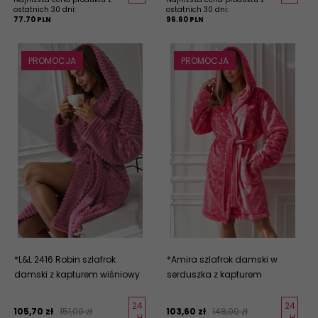
ostatnich 30 dni:
ostatnich 30 dni:
77.70 PLN
96.60 PLN
PROMOCJA
PROMOCJA
*L&L 2416 Robin szlafrok
*Amira szlafrok damski w
damski z kapturem wiśniowy
serduszka z kapturem
24
24
105,
70
zł
151,00 zł
103,
60
zł
148,00 zł
H
H