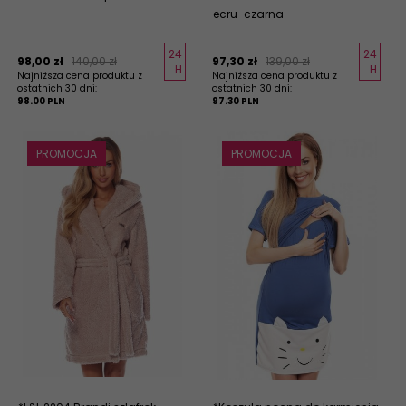
ecru-czarna
24
24
98,
00
zł
140,00 zł
97,
30
zł
139,00 zł
H
H
Najniższa cena produktu z
Najniższa cena produktu z
ostatnich 30 dni:
ostatnich 30 dni:
98.00 PLN
97.30 PLN
PROMOCJA
PROMOCJA