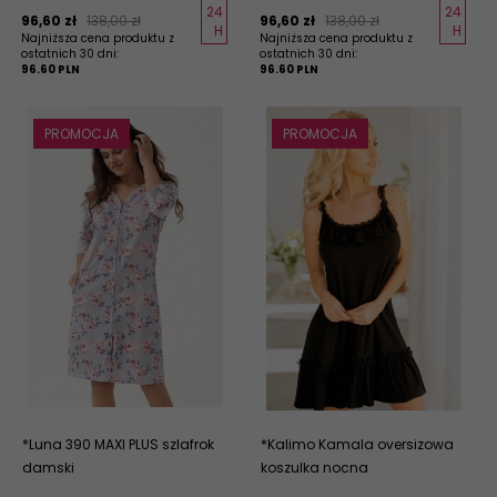
24
24
96,
60
zł
138,00 zł
96,
60
zł
138,00 zł
H
H
Najniższa cena produktu z
Najniższa cena produktu z
ostatnich 30 dni:
ostatnich 30 dni:
96.60 PLN
96.60 PLN
PROMOCJA
PROMOCJA
*Luna 390 MAXI PLUS szlafrok
*Kalimo Kamala oversizowa
damski
koszulka nocna