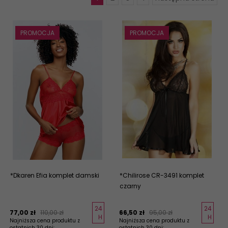
PROMOCJA
PROMOCJA
*Dkaren Efia komplet damski
*Chilirose CR-3491 komplet
czarny
24
24
77,
00
zł
110,00 zł
66,
50
zł
95,00 zł
H
H
Najniższa cena produktu z
Najniższa cena produktu z
ostatnich 30 dni:
ostatnich 30 dni: