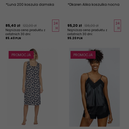
*Luna 200 koszula damska
*Dkaren Alika koszulka nocna
24
24
85,
40
zł
122,00 zł
95,
20
zł
136,00 zł
H
H
Najniższa cena produktu z
Najniższa cena produktu z
ostatnich 30 dni:
ostatnich 30 dni:
85.40 PLN
95.20 PLN
PROMOCJA
PROMOCJA