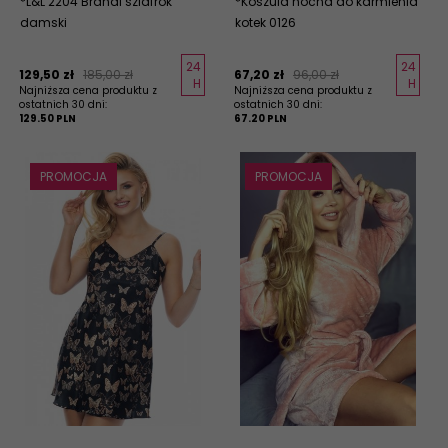
*L&L 2204 Brandi szlafrok
*Koszula nocna do karmienia
damski
kotek 0126
24
24
129,
50
zł
185,00 zł
67,
20
zł
96,00 zł
H
H
Najniższa cena produktu z
Najniższa cena produktu z
ostatnich 30 dni:
ostatnich 30 dni:
129.50 PLN
67.20 PLN
PROMOCJA
PROMOCJA