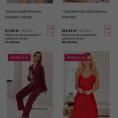
*Livia Corsetti Roanna
*Taro Hannah 3206 piżama
koszulka i stringi
damska
24
24
57,
40
zł
82,00 zł
102,
90
zł
147,00 zł
H
H
Najniższa cena produktu z
Najniższa cena produktu z
ostatnich 30 dni:
ostatnich 30 dni:
57.40 PLN
102.90 PLN
PROMOCJA
PROMOCJA