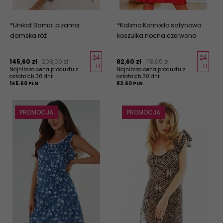
*Unikat Bambi piżama
*Kalimo Komodo satynowa
damska róż
koszulka nocna czerwona
24
24
145,
60
zł
208,00 zł
82,
60
zł
118,00 zł
H
H
Najniższa cena produktu z
Najniższa cena produktu z
ostatnich 30 dni:
ostatnich 30 dni:
145.60 PLN
82.60 PLN
PROMOCJA
PROMOCJA