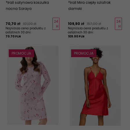
*Irall satynowa koszulka
*Irall Mira ciepły szlafrok
nocna Soraya
damski
24
24
70,
70
zł
101,00 zł
109,
90
zł
157,00 zł
H
H
Najniższa cena produktu z
Najniższa cena produktu z
ostatnich 30 dni:
ostatnich 30 dni:
70.70 PLN
109.90 PLN
PROMOCJA
PROMOCJA