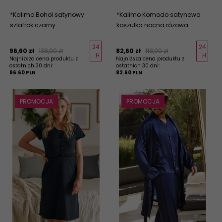
*Kalimo Bohol satynowy
*Kalimo Komodo satynowa
szlafrok czarny
koszulka nocna różowa
24
24
96,
60
zł
138,00 zł
82,
60
zł
118,00 zł
H
H
Najniższa cena produktu z
Najniższa cena produktu z
ostatnich 30 dni:
ostatnich 30 dni:
96.60 PLN
82.60 PLN
PROMOCJA
PROMOCJA