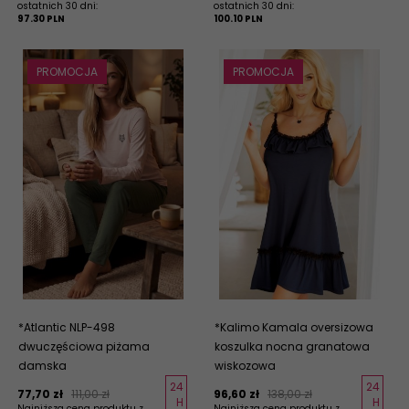
ostatnich 30 dni:
ostatnich 30 dni:
97.30 PLN
100.10 PLN
PROMOCJA
PROMOCJA
*Atlantic NLP-498
*Kalimo Kamala oversizowa
dwuczęściowa piżama
koszulka nocna granatowa
damska
wiskozowa
24
24
77,
70
zł
111,00 zł
96,
60
zł
138,00 zł
H
H
Najniższa cena produktu z
Najniższa cena produktu z