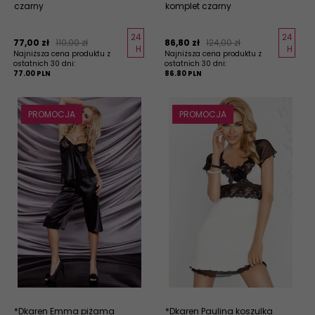
czarny
komplet czarny
24
24
77,
00
zł
110,00 zł
86,
80
zł
124,00 zł
H
H
Najniższa cena produktu z
Najniższa cena produktu z
ostatnich 30 dni:
ostatnich 30 dni:
77.00 PLN
86.80 PLN
PROMOCJA
PROMOCJA
*Dkaren Emma piżama
*Dkaren Paulina koszulka