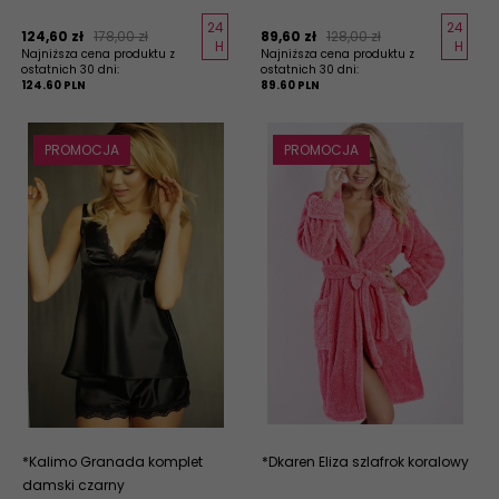
24
24
124,
60
zł
178,00 zł
89,
60
zł
128,00 zł
H
H
Najniższa cena produktu z
Najniższa cena produktu z
ostatnich 30 dni:
ostatnich 30 dni:
124.60 PLN
89.60 PLN
PROMOCJA
PROMOCJA
*Kalimo Granada komplet
*Dkaren Eliza szlafrok koralowy
damski czarny