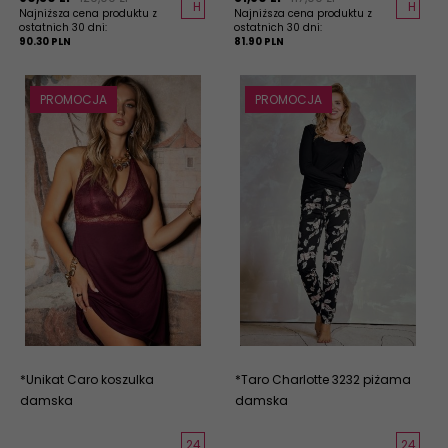
H
H
Najniższa cena produktu z
Najniższa cena produktu z
ostatnich 30 dni:
ostatnich 30 dni:
90.30 PLN
81.90 PLN
PROMOCJA
PROMOCJA
*Unikat Caro koszulka
*Taro Charlotte 3232 piżama
damska
damska
24
24