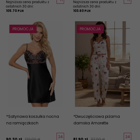
Najniższa cena produktu z
Najniższa cena produktu z
ostatnich 30 dni:
ostatnich 30 dni:
105.70 PLN
103.60 PLN
PROMOCJA
PROMOCJA
*Satynowa koszulka nocna
*Dwuczęściowa piżama
na ramiączkach
damska Amorette
24
24
90,
30
zł
129,00 zł
81,
90
zł
117,00 zł