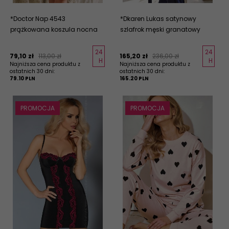
*Doctor Nap 4543
*Dkaren Lukas satynowy
prążkowana koszula nocna
szlafrok męski granatowy
24
24
79,
10
zł
113,00 zł
165,
20
zł
236,00 zł
H
H
Najniższa cena produktu z
Najniższa cena produktu z
ostatnich 30 dni:
ostatnich 30 dni:
79.10 PLN
165.20 PLN
PROMOCJA
PROMOCJA