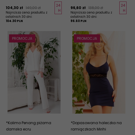
24
24
104,
30
zł
149,00 zł
96,
60
zł
138,00 zł
H
H
Najniższa cena produktu z
Najniższa cena produktu z
ostatnich 30 dni:
ostatnich 30 dni:
104.30 PLN
96.60 PLN
PROMOCJA
PROMOCJA
*Kalimo Penang piżama
*Dopasowana haleczka na
damska ecru
ramiączkach Mirihi