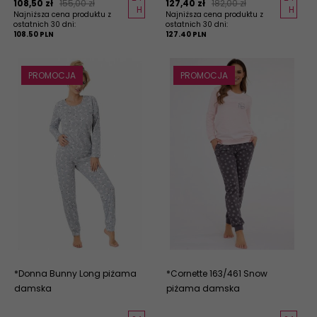
108,
50
zł
155,00 zł
127,
40
zł
182,00 zł
H
H
Najniższa cena produktu z
Najniższa cena produktu z
ostatnich 30 dni:
ostatnich 30 dni:
108.50 PLN
127.40 PLN
PROMOCJA
PROMOCJA
*Donna Bunny Long piżama
*Cornette 163/461 Snow
damska
piżama damska