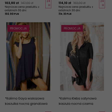
24
24
102,
90
zł
147,00 zł
114,
10
zł
163,00 zł
H
H
Najniższa cena produktu z
Najniższa cena produktu z
ostatnich 30 dni:
ostatnich 30 dni:
102.90 PLN
114.10 PLN
PROMOCJA
PROMOCJA
*Kalimo Gaya wiskozowa
*Kalimo Kleba satynowa
koszulka nocna granatowa
koszula nocna czarna