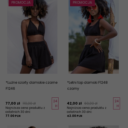
PROMOCJA
PROMOCJA
*Lużne szorty damskie czarne
*Letni top damski F1248
F1246
czarny
24
24
77,
00
zł
110,00 zł
42,
00
zł
60,00 zł
H
H
Najniższa cena produktu z
Najniższa cena produktu z
ostatnich 30 dni:
ostatnich 30 dni:
77.00 PLN
42.00 PLN