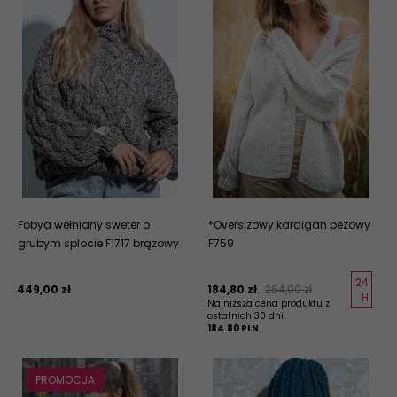
Fobya wełniany sweter o
*Oversizowy kardigan beżowy
grubym splocie F1717 brązowy
F759
24
449,
00
zł
184,
80
zł
264,00 zł
H
Najniższa cena produktu z
ostatnich 30 dni:
184.80 PLN
PROMOCJA