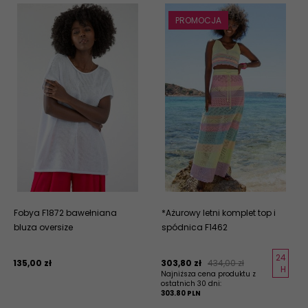
PROMOCJA
Fobya F1872 bawełniana
*Ażurowy letni komplet top i
bluza oversize
spódnica F1462
24
135,
00
zł
303,
80
zł
434,00 zł
H
Najniższa cena produktu z
ostatnich 30 dni:
303.80 PLN