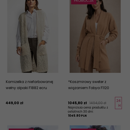
PROMOCJA
Kamizelka z niefarbowanej
*Kaszmirowy sweter z
wełny alpaki F1882 ecru
wiązaniem Fobya F1120
24
449,
00
zł
1045,
80
zł
1494,00 zł
H
Najniższa cena produktu z
ostatnich 30 dni:
1045.80 PLN