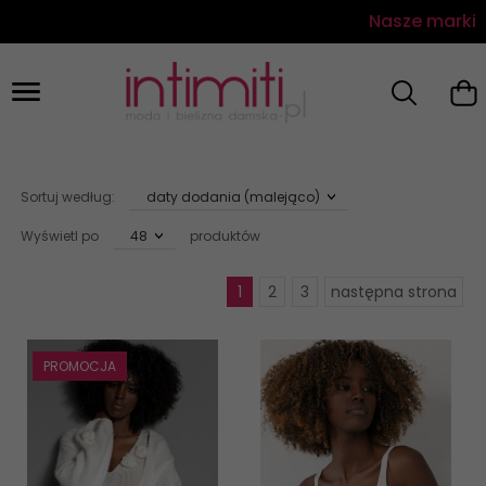
Nasze marki
sort
Sortuj według:
daty dodania (malejąco)
pop
Wyświetl po
produktów
48
1
2
3
następna strona
PROMOCJA