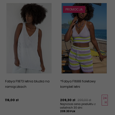
PROMOCJA
Fobya F1873 letnia bluzka na
*Fobya F1688 fioletowy
ramiączkach
komplet letni
24
116,
00
zł
209,
30
zł
299,00 zł
H
Najniższa cena produktu z
ostatnich 30 dni:
209.30 PLN