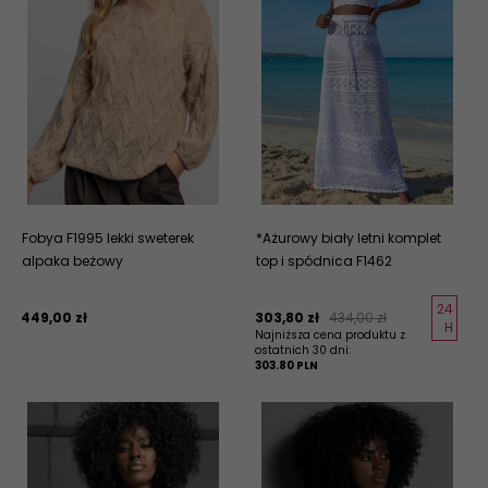
Fobya F1995 lekki sweterek
*Ażurowy biały letni komplet
alpaka beżowy
top i spódnica F1462
24
449,
00
zł
303,
80
zł
434,00 zł
H
Najniższa cena produktu z
ostatnich 30 dni:
303.80 PLN