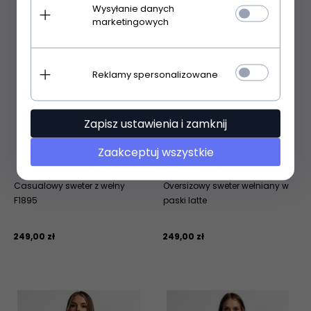
Wysyłanie danych
marketingowych
Reklamy spersonalizowane
Zapisz ustawienia i zamknij
Zaakceptuj wszystkie
Casualowy sweter z wełny
Oversizowy sweter wełniany w
F1895
paski latte
249,
00
zł
249,
00
zł