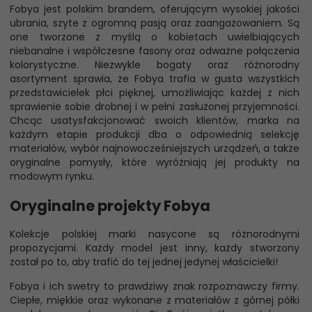
Fobya jest polskim brandem, oferującym wysokiej jakości
ubrania, szyte z ogromną pasją oraz zaangażowaniem. Są
one tworzone z myślą o kobietach uwielbiających
niebanalne i współczesne fasony oraz odważne połączenia
kolorystyczne. Niezwykle bogaty oraz różnorodny
asortyment sprawia, że Fobya trafia w gusta wszystkich
przedstawicielek płci pięknej, umożliwiając każdej z nich
sprawienie sobie drobnej i w pełni zasłużonej przyjemności.
Chcąc usatysfakcjonować swoich klientów, marka na
każdym etapie produkcji dba o odpowiednią selekcję
materiałów, wybór najnowocześniejszych urządzeń, a także
oryginalne pomysły, które wyróżniają jej produkty na
modowym rynku.
Oryginalne projekty Fobya
Kolekcje polskiej marki nasycone są różnorodnymi
propozycjami. Każdy model jest inny, każdy stworzony
został po to, aby trafić do tej jednej jedynej właścicielki!
Fobya i ich swetry to prawdziwy znak rozpoznawczy firmy.
Ciepłe, miękkie oraz wykonane z materiałów z górnej półki