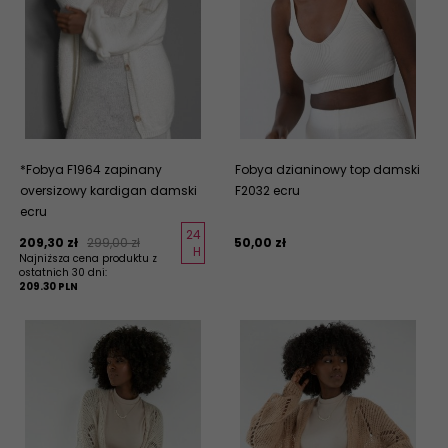
*Fobya F1964 zapinany
Fobya dzianinowy top damski
oversizowy kardigan damski
F2032 ecru
ecru
24
209,
30
zł
299,00 zł
50,
00
zł
H
Najniższa cena produktu z
ostatnich 30 dni:
209.30 PLN