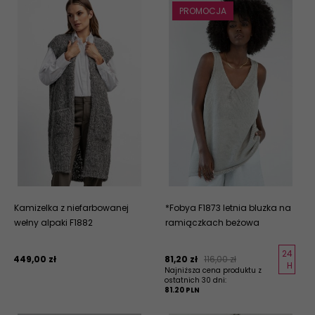
PROMOCJA
Kamizelka z niefarbowanej
*Fobya F1873 letnia bluzka na
wełny alpaki F1882
ramiączkach beżowa
24
449,
00
zł
81,
20
zł
116,00 zł
H
Najniższa cena produktu z
ostatnich 30 dni:
81.20 PLN