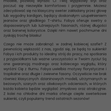
modele, pozwolą wyrazić Ci Twój wyjątkowy styl oraz
poczuć się niezwykle komfortowo i przyjemnie. Możesz
zdecydować się na klasyczny sweter zakładany przez głowę
lub wygodny kardigan, będący doskonałym uzupełnieniem
jeansów oraz gładkiego T-shirtu. Fobya oferuje swetry o
dopasowanych lub luźniejszych fasonach, różnej długości
oraz barwnej kolorystce. Dzięki nim nawet pochmurne dni
zyskają trochę blasku!
Czego nie może zabraknąć w żadnej kobiecej szafie? Z
pewnością większość z nas, zgodzi się, że będą to sukienki!
Fobya i ich produkty to idealny strój do pracy, na spotkania
z przyjaciółkami lub ważne uroczystości w Twoim życiu! Są
one gwarancją modnego oraz kobiecego wyglądu, który
wyróżni Cię z tłumu. Fobya uwielbia motywy florystyczne i
tropikalne oraz długie i zwiewne fasony. Oczywiście nie brak
również klasycznych dzianinowych modeli, utrzymanych w
beżowych, szarych oraz oliwkowych odcieniach, w których
każda kobieta będzie wyglądać zmysłowo oraz atrakcyjnie.
Z kolei na chłodne dni marka oferuje ciepłe sweterkowe
sukienki, czyli popularny trend ostatnich sezonów!