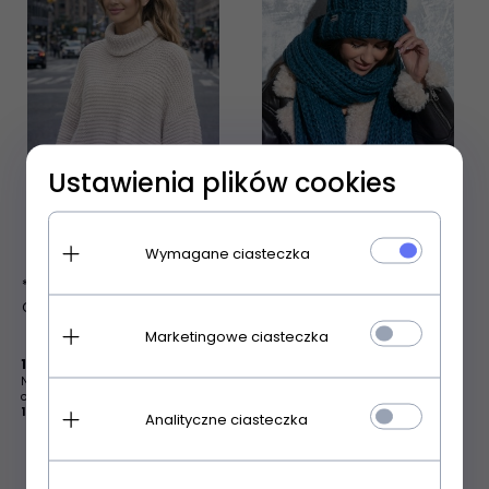
Ustawienia plików cookies
Wymagane ciasteczka
*Beżowy Sweter Oversize z
Fobya F1537 długi szal o
Golfem - Wełna i Alpaka
grubym splocie alpaka
Marketingowe ciasteczka
24
150,
50
zł
215,00 zł
157,
00
zł
H
Najniższa cena produktu z
ostatnich 30 dni:
150.50 PLN
Analityczne ciasteczka