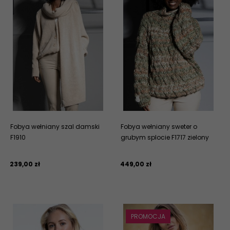
Fobya wełniany szal damski
Fobya wełniany sweter o
F1910
grubym splocie F1717 zielony
239,
00
zł
449,
00
zł
PROMOCJA